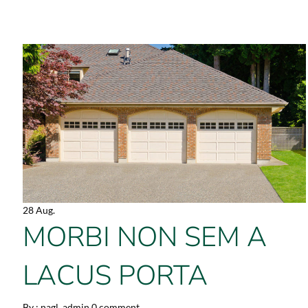
28 Aug.
MORBI NON SEM A
LACUS PORTA
By :
nagl_admin
0 comment