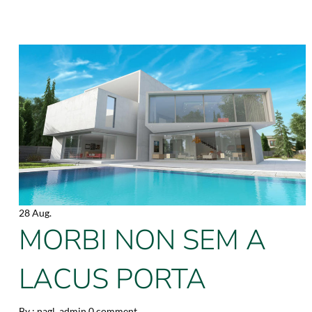
28 Aug.
MORBI NON SEM A
LACUS PORTA
By :
nagl_admin
0 comment