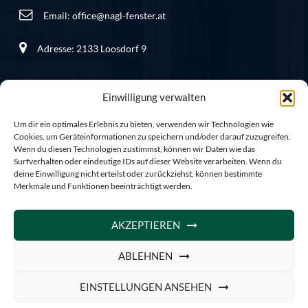
Email:
office@nagl-fenster.at
Adresse: 2133 Loosdorf 9
Einwilligung verwalten
Informationen
Um dir ein optimales Erlebnis zu bieten, verwenden wir Technologien wie
Cookies, um Geräteinformationen zu speichern und/oder darauf zuzugreifen.
Wenn du diesen Technologien zustimmst, können wir Daten wie das
Startseite bis 2026-04-07
Surfverhalten oder eindeutige IDs auf dieser Website verarbeiten. Wenn du
deine Einwilligung nicht erteilst oder zurückziehst, können bestimmte
Allgemeine Geschäftsbedingungen
Merkmale und Funktionen beeinträchtigt werden.
Datenschutzbestimmungen
Kontakt
AKZEPTIEREN
Impressum
ABLEHNEN
Powered by
Windows & Doors
EINSTELLUNGEN ANSEHEN