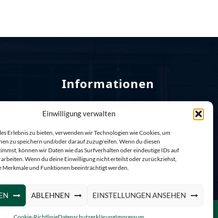
Informationen
Einwilligung verwalten
Startseite bis 2026-04-07
 813
Allgemeine Geschäftsbedingungen
les Erlebnis zu bieten, verwenden wir Technologien wie Cookies, um
r.at
nen zu speichern und/oder darauf zuzugreifen. Wenn du diesen
Datenschutzbestimmungen
immst, können wir Daten wie das Surfverhalten oder eindeutige IDs auf
arbeiten. Wenn du deine Einwilligung nicht erteilst oder zurückziehst,
Kontakt
 Merkmale und Funktionen beeinträchtigt werden.
Impressum
EN
ABLEHNEN
EINSTELLUNGEN ANSEHEN
Cookie-Richtlinie
Datenschutzerklärung
Impressum